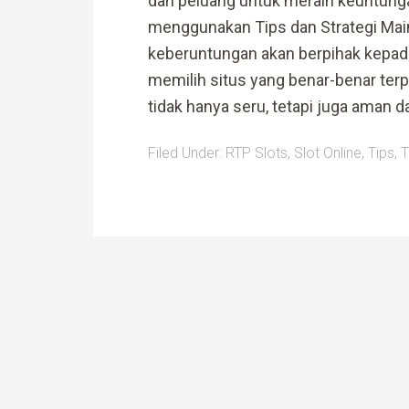
dan peluang untuk meraih keuntung
menggunakan Tips dan Strategi Main
keberuntungan akan berpihak kepada 
memilih situs yang benar-benar te
tidak hanya seru, tetapi juga aman
Filed Under:
RTP Slots
,
Slot Online
,
Tips
,
T