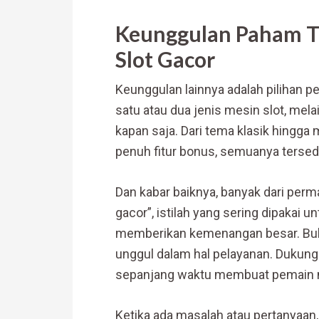
Keunggulan Paham Ti
Slot Gacor
Keunggulan lainnya adalah pilihan p
satu atau dua jenis mesin slot, mela
kapan saja. Dari tema klasik hingga
penuh fitur bonus, semuanya tersed
Dan kabar baiknya, banyak dari perma
gacor”, istilah yang sering dipakai 
memberikan kemenangan besar. Bukan
unggul dalam hal pelayanan. Dukung
sepanjang waktu membuat pemain m
Ketika ada masalah atau pertanyaan