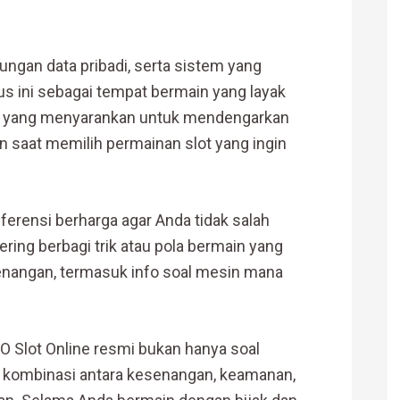
ungan data pribadi, serta sistem yang
us ini sebagai tempat bermain yang layak
ma yang menyarankan untuk mendengarkan
n saat memilih permainan slot yang ingin
eferensi berharga agar Anda tidak salah
ring berbagi trik atau pola bermain yang
nangan, termasuk info soal mesin mana
O Slot Online resmi bukan hanya soal
h kombinasi antara kesenangan, keamanan,