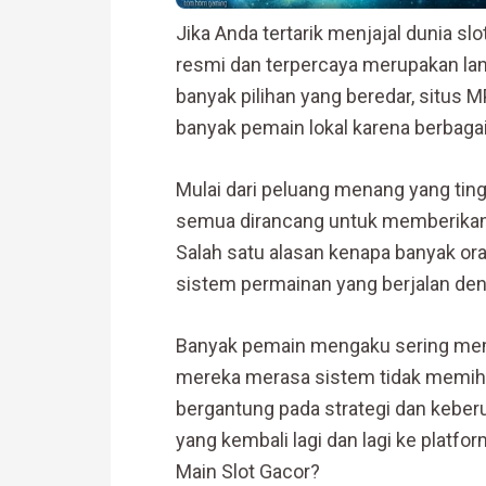
Jika Anda tertarik menjajal dunia slo
resmi dan terpercaya merupakan lang
banyak pilihan yang beredar, situs M
banyak pemain lokal karena berbaga
Mulai dari peluang menang yang tin
semua dirancang untuk memberika
Salah satu alasan kenapa banyak ora
sistem permainan yang berjalan deng
Banyak pemain mengaku sering me
mereka merasa sistem tidak memiha
bergantung pada strategi dan keberu
yang kembali lagi dan lagi ke platfo
Main Slot Gacor?