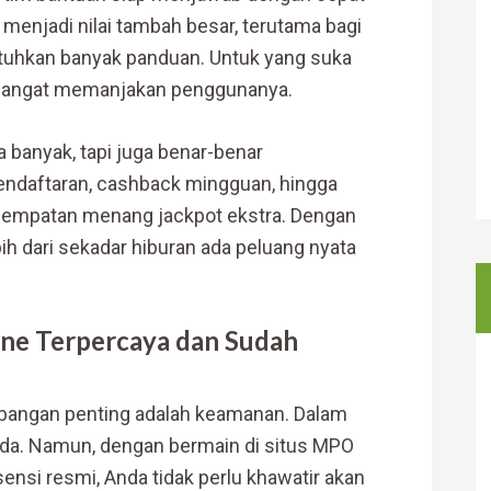
u menjadi nilai tambah besar, terutama bagi
hkan banyak panduan. Untuk yang suka
a sangat memanjakan penggunanya.
 banyak, tapi juga benar-benar
endaftaran, cashback mingguan, hingga
empatan menang jackpot ekstra. Dengan
ih dari sekadar hiburan ada peluang nyata
line Terpercaya dan Sudah
mbangan penting adalah keamanan. Dalam
u ada. Namun, dengan bermain di situs MPO
sensi resmi, Anda tidak perlu khawatir akan