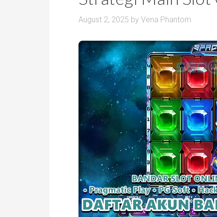
August 2, 2025
by
Vena Phantom