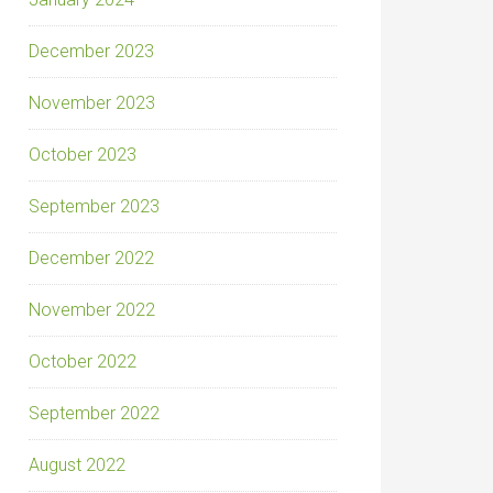
December 2023
November 2023
October 2023
September 2023
December 2022
November 2022
October 2022
September 2022
August 2022