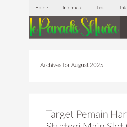
Home
Informasi
Tips
Trik
Archives for August 2025
Target Pemain Har
Strategi Main Slot