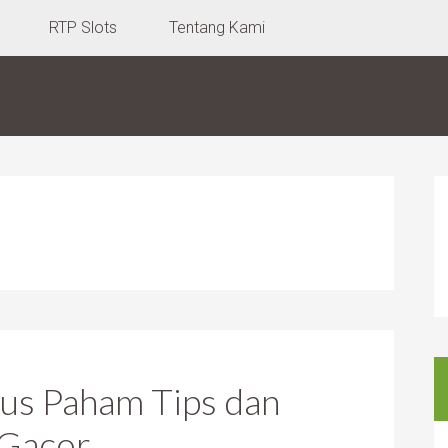
RTP Slots
Tentang Kami
us Paham Tips dan
 Gacor