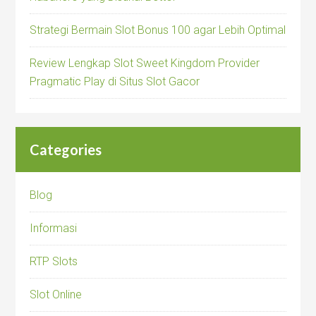
Strategi Bermain Slot Bonus 100 agar Lebih Optimal
Review Lengkap Slot Sweet Kingdom Provider
Pragmatic Play di Situs Slot Gacor
Categories
Blog
Informasi
RTP Slots
Slot Online