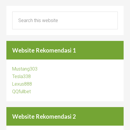
Website Rekomendasi 1
Mustang303
Tesla338
Lexus888
QQfullbet
Website Rekomendasi 2