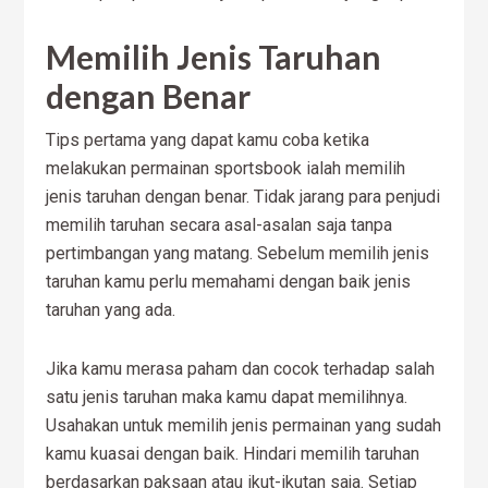
Memilih Jenis Taruhan
dengan Benar
Tips pertama yang dapat kamu coba ketika
melakukan permainan sportsbook ialah memilih
jenis taruhan dengan benar. Tidak jarang para penjudi
memilih taruhan secara asal-asalan saja tanpa
pertimbangan yang matang.
Sebelum memilih jenis
taruhan kamu perlu memahami dengan baik jenis
taruhan yang ada.
Jika kamu merasa paham dan cocok terhadap salah
satu jenis taruhan maka kamu dapat memilihnya.
Usahakan untuk memilih jenis permainan yang sudah
kamu kuasai dengan baik.
Hindari memilih taruhan
berdasarkan paksaan atau ikut-ikutan saja. Setiap