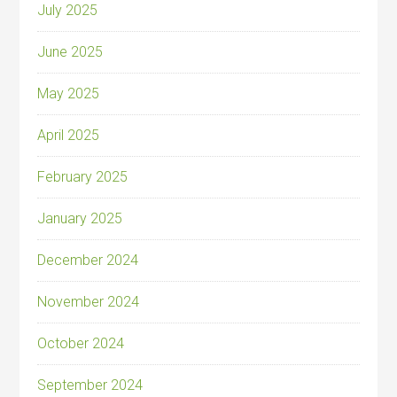
July 2025
June 2025
May 2025
April 2025
February 2025
January 2025
December 2024
November 2024
October 2024
September 2024