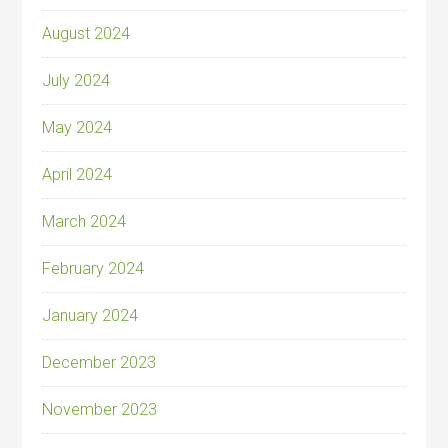
August 2024
July 2024
May 2024
April 2024
March 2024
February 2024
January 2024
December 2023
November 2023