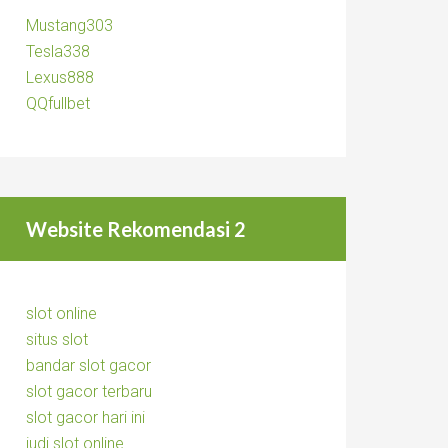
Mustang303
Tesla338
Lexus888
QQfullbet
Website Rekomendasi 2
slot online
situs slot
bandar slot gacor
slot gacor terbaru
slot gacor hari ini
judi slot online