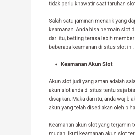
tidak perlu khawatir saat taruhan slot
Salah satu jaminan menarik yang dap
keamanan. Anda bisa bermain slot 
dari itu, betting terasa lebih member
beberapa keamanan di situs slot ini.
Keamanan Akun Slot
Akun slot judi yang aman adalah sal
akun slot anda di situs tentu saja 
disajikan. Maka dari itu, anda waji
akun yang telah disediakan oleh pihak
Keamanan akun slot yang terjamin t
mudah. Ikuti keamanan akun slot ter