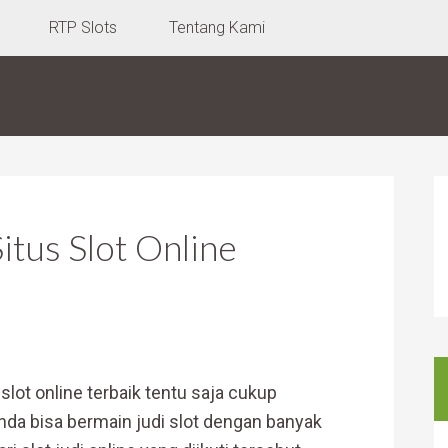
RTP Slots
Tentang Kami
tus Slot Online
slot online terbaik tentu saja cukup
anda bisa bermain judi slot dengan banyak