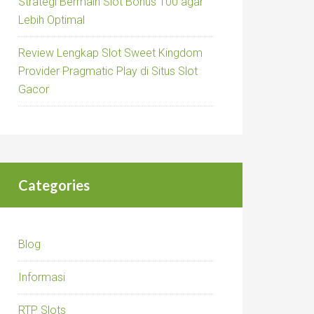
Strategi Bermain Slot Bonus 100 agar
Lebih Optimal
Review Lengkap Slot Sweet Kingdom
Provider Pragmatic Play di Situs Slot
Gacor
Categories
Blog
Informasi
RTP Slots