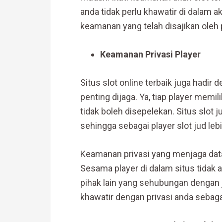
anda tidak perlu khawatir di dalam a
keamanan yang telah disajikan oleh pi
Keamanan Privasi Player
Situs slot online terbaik juga hadir
penting dijaga. Ya, tiap player memili
tidak boleh disepelekan. Situs slot j
sehingga sebagai player slot jud leb
Keamanan privasi yang menjaga data 
Sesama player di dalam situs tidak
pihak lain yang sehubungan dengan ju
khawatir dengan privasi anda sebagai 