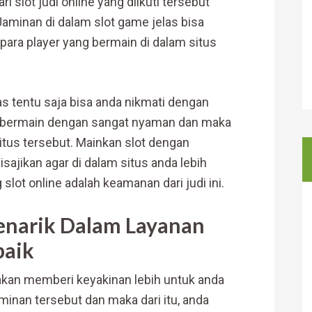
i slot judi online yang diikuti tersebut
Jaminan di dalam slot game jelas bisa
para player yang bermain di dalam situs
as tentu saja bisa anda nikmati dengan
isa bermain dengan sangat nyaman dan maka
 situs tersebut. Mainkan slot dengan
sajikan agar di dalam situs anda lebih
 slot online adalah keamanan dari judi ini.
narik Dalam Layanan
baik
akan memberi keyakinan lebih untuk anda
jaminan tersebut dan maka dari itu, anda