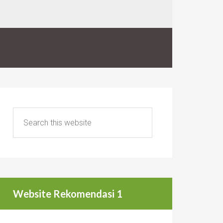
Website Rekomendasi 1