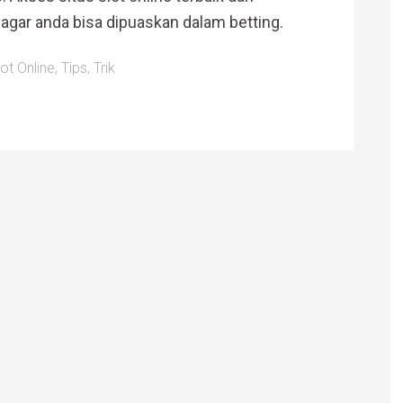
 agar anda bisa dipuaskan dalam betting.
lot Online
,
Tips
,
Trik