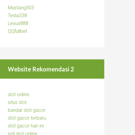
Mustang303
Tesla338
Lexus888
QQfullbet
Website Rekomendasi 2
slot online
situs slot
bandar slot gacor
slot gacor terbaru
slot gacor hari ini
judi slot online