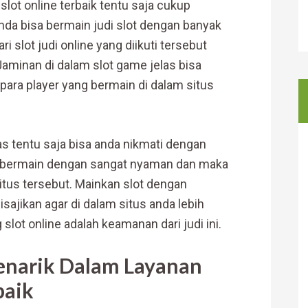
slot online terbaik tentu saja cukup
anda bisa bermain judi slot dengan banyak
i slot judi online yang diikuti tersebut
Jaminan di dalam slot game jelas bisa
para player yang bermain di dalam situs
as tentu saja bisa anda nikmati dengan
isa bermain dengan sangat nyaman dan maka
 situs tersebut. Mainkan slot dengan
sajikan agar di dalam situs anda lebih
 slot online adalah keamanan dari judi ini.
narik Dalam Layanan
baik