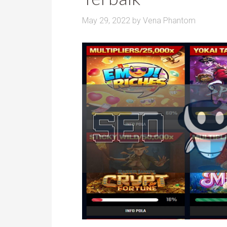
May 29, 2022
by
Vena Phantom