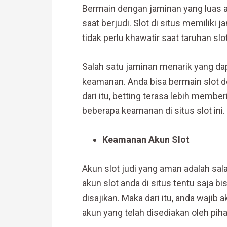
Bermain dengan jaminan yang luas 
saat berjudi. Slot di situs memiliki 
tidak perlu khawatir saat taruhan slot
Salah satu jaminan menarik yang dap
keamanan. Anda bisa bermain slot 
dari itu, betting terasa lebih member
beberapa keamanan di situs slot ini.
Keamanan Akun Slot
Akun slot judi yang aman adalah sal
akun slot anda di situs tentu saja 
disajikan. Maka dari itu, anda waji
akun yang telah disediakan oleh pihak