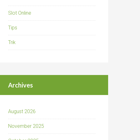
Slot Online
Tips
Trik
Archives
August 2026
November 2025