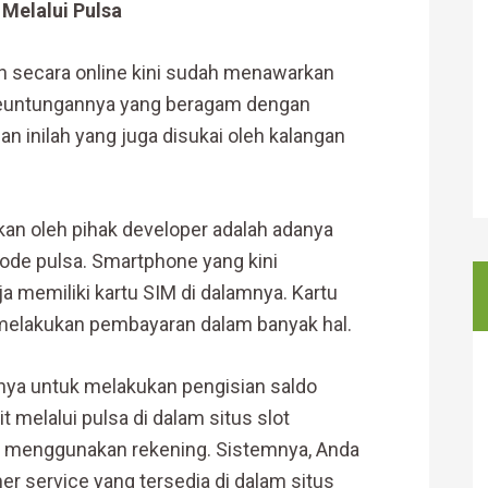
 Melalui Pulsa
an secara online kini sudah menawarkan
keuntungannya yang beragam dengan
 inilah yang juga disukai oleh kalangan
an oleh pihak developer adalah adanya
tode pulsa.
Smartphone yang kini
a memiliki kartu SIM di dalamnya.
Kartu
 melakukan pembayaran dalam banyak hal.
nnya untuk melakukan pengisian saldo
t melalui pulsa di dalam situs slot
 menggunakan rekening. Sistemnya, Anda
 service yang tersedia di dalam situs