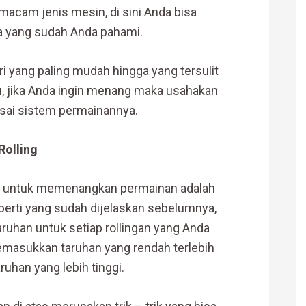
 macam jenis mesin, di sini Anda bisa
a yang sudah Anda pahami.
ri yang paling mudah hingga yang tersulit
itu, jika Anda ingin menang maka usahakan
sai sistem permainannya.
Rolling
an untuk memenangkan permainan adalah
eperti yang sudah dijelaskan sebelumnya,
uhan untuk setiap rollingan yang Anda
emasukkan taruhan yang rendah terlebih
uhan yang lebih tinggi.