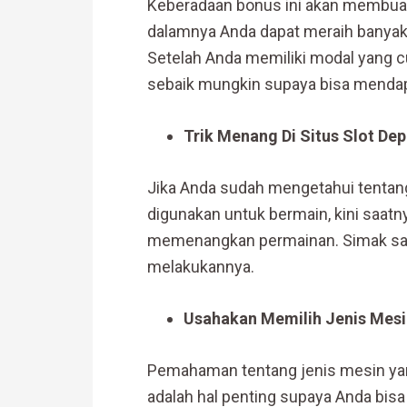
Keberadaan bonus ini akan membuat
dalamnya Anda dapat meraih banya
Setelah Anda memiliki modal yang c
sebaik mungkin supaya bisa mendap
Trik Menang Di Situs Slot Dep
Jika Anda sudah mengetahui tentan
digunakan untuk bermain, kini saatny
memenangkan permainan.
Simak sa
melakukannya.
Usahakan Memilih Jenis Mes
Pemahaman tentang jenis mesin yang
adalah hal penting supaya Anda bis