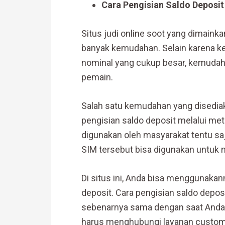
Cara Pengisian Saldo Deposit
Situs judi online soot yang dimaink
banyak kemudahan. Selain karena 
nominal yang cukup besar, kemudahan
pemain.
Salah satu kemudahan yang disediak
pengisian saldo deposit melalui me
digunakan oleh masyarakat tentu saj
SIM tersebut bisa digunakan untuk
Di situs ini, Anda bisa menggunaka
deposit.
Cara pengisian saldo deposi
sebenarnya sama dengan saat Anda
harus menghubungi layanan customer