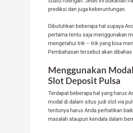
suatu rollingan.
Jelas ini bukanlah 
prediksi dan juga keberuntungan.
Dibutuhkan beberapa hal supaya Anda
pertama tentu saja menggunakan mo
mengetahui trik – trik yang bisa m
Pembahasan tersebut akan dibahas s
Menggunakan Modal 
Slot Deposit Pulsa
Terdapat beberapa hal yang harus A
modal di dalam situs judi slot via pul
tentunya harus Anda perhatikan bai
masalah ataupun kendala dalam berma